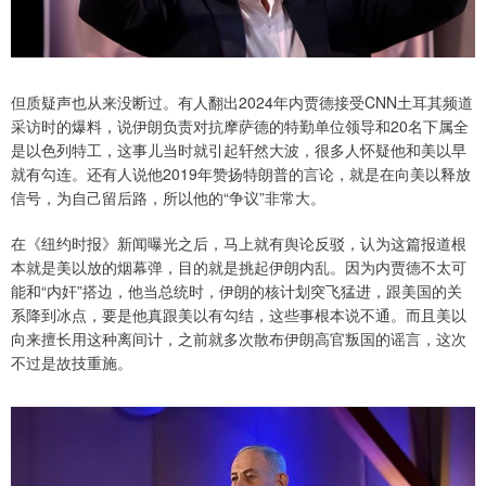
但质疑声也从来没断过。有人翻出2024年内贾德接受CNN土耳其频道
采访时的爆料，说伊朗负责对抗摩萨德的特勤单位领导和20名下属全
是以色列特工，这事儿当时就引起轩然大波，很多人怀疑他和美以早
就有勾连。还有人说他2019年赞扬特朗普的言论，就是在向美以释放
信号，为自己留后路，所以他的“争议”非常大。
在《纽约时报》新闻曝光之后，马上就有舆论反驳，认为这篇报道根
本就是美以放的烟幕弹，目的就是挑起伊朗内乱。因为内贾德不太可
能和“内奸”搭边，他当总统时，伊朗的核计划突飞猛进，跟美国的关
系降到冰点，要是他真跟美以有勾结，这些事根本说不通。而且美以
向来擅长用这种离间计，之前就多次散布伊朗高官叛国的谣言，这次
不过是故技重施。