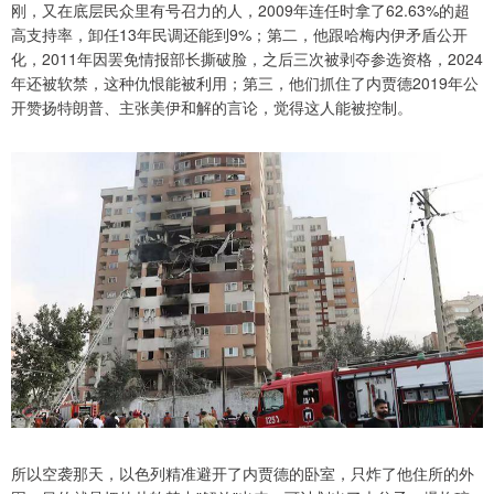
刚，又在底层民众里有号召力的人，2009年连任时拿了62.63%的超
高支持率，卸任13年民调还能到9%；第二，他跟哈梅内伊矛盾公开
化，2011年因罢免情报部长撕破脸，之后三次被剥夺参选资格，2024
年还被软禁，这种仇恨能被利用；第三，他们抓住了内贾德2019年公
开赞扬特朗普、主张美伊和解的言论，觉得这人能被控制。
所以空袭那天，以色列精准避开了内贾德的卧室，只炸了他住所的外