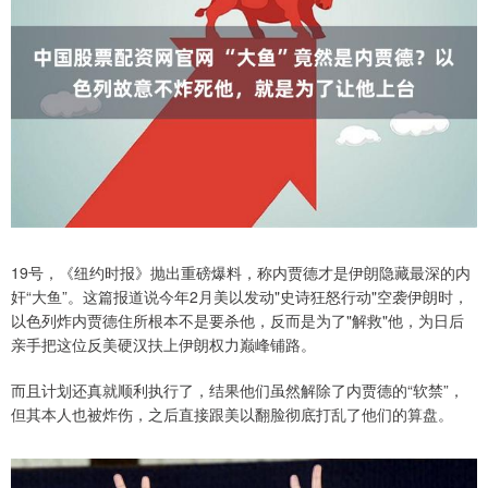
19号，《纽约时报》抛出重磅爆料，称内贾德才是伊朗隐藏最深的内
奸“大鱼”。这篇报道说今年2月美以发动"史诗狂怒行动"空袭伊朗时，
以色列炸内贾德住所根本不是要杀他，反而是为了"解救"他，为日后
亲手把这位反美硬汉扶上伊朗权力巅峰铺路。
而且计划还真就顺利执行了，结果他们虽然解除了内贾德的“软禁”，
但其本人也被炸伤，之后直接跟美以翻脸彻底打乱了他们的算盘。