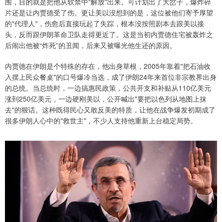
围，目的就是把他从软禁中"解放"出来。可计划出了大岔子，爆炸碎
片还是让内贾德受了伤。更让美以没想到的是，这位被他们寄予厚望
的"代理人"，伤愈后直接玩起了失踪，根本没按照剧本去跟美以接
头，反而跟伊朗革命卫队走得更近了。这是当初内贾德住宅被轰炸之
后闹出他被“炸死”的丑闻，后来又被曝光他生还的原因。
内贾德在伊朗是个特殊的存在，他出身草根，2005年靠着"把石油收
入摆上民众餐桌"的口号爆冷当选，成了伊朗24年来首位非宗教界出身
的总统。当总统时，一边搞惠民政策，公共开支和补贴从110亿美元
涨到250亿美元，一边硬刚美以，公开喊出"要把以色列从地图上抹
去"的狠话。这种既得民心又敢反美的特质，让他在战争爆发初期成了
很多伊朗人心中的"救世主"，不少人支持他重新上台稳定局势。