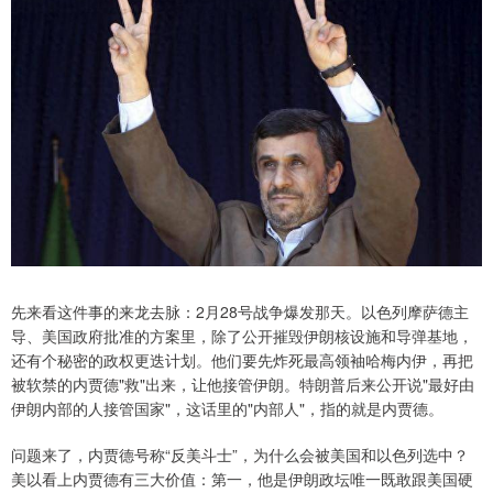
先来看这件事的来龙去脉：2月28号战争爆发那天。以色列摩萨德主
导、美国政府批准的方案里，除了公开摧毁伊朗核设施和导弹基地，
还有个秘密的政权更迭计划。他们要先炸死最高领袖哈梅内伊，再把
被软禁的内贾德"救"出来，让他接管伊朗。特朗普后来公开说"最好由
伊朗内部的人接管国家"，这话里的"内部人"，指的就是内贾德。
问题来了，内贾德号称“反美斗士”，为什么会被美国和以色列选中？
美以看上内贾德有三大价值：第一，他是伊朗政坛唯一既敢跟美国硬