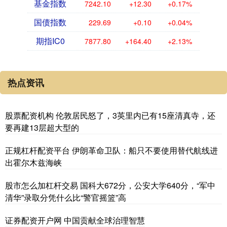
基金指数
7242.10
+12.30
+0.17%
国债指数
229.69
+0.10
+0.04%
期指IC0
7877.80
+164.40
+2.13%
热点资讯
股票配资机构 伦敦居民怒了，3英里内已有15座清真寺，还
要再建13层超大型的
正规杠杆配资平台 伊朗革命卫队：船只不要使用替代航线进
出霍尔木兹海峡
股市怎么加杠杆交易 国科大672分，公安大学640分，“军中
清华”录取分凭什么比“警官摇篮”高
证券配资开户网 中国贡献全球治理智慧