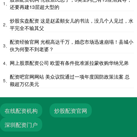
1、
还要再建13层超大型的
炒股实盘配资 这是赵孟頫女儿的书法，没几个人见过，水
2、
平完全不输其父
配资经验官网 光棍高达千万，婚恋市场迅速崩塌！县城小
3、
伙为何娶不到老婆？
网上股票配资公司 欧盟有条件批准派拉蒙收购华纳兄弟
4、
配资吧官网网站 美众议院通过一项年度国防政策法案 总
5、
额超万亿美元
在线配资机构
炒股配资官网
深圳配资门户