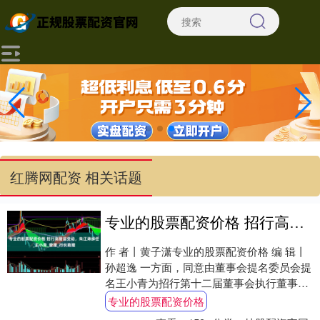
红腾网配资 相关话题
专业的股票配资价格 招行高管层变动，朱江涛辞任_王小青_管理_行长助理
作 者丨黄子潇专业的股票配资价格 编 辑丨
孙超逸 一方面，同意由董事会提名委员会提
名王小青为招行第十二届董事会执行董事候
选人，并提交股东大会审议。股东大会审议
专业的股票配资价格
通....