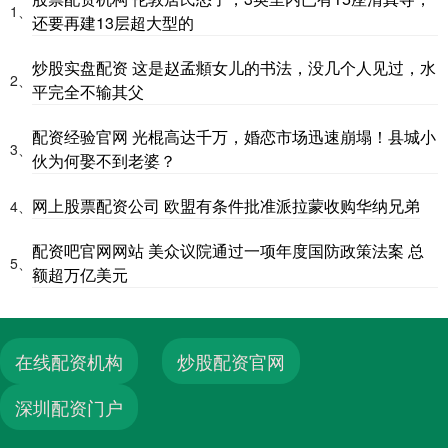
1、
还要再建13层超大型的
炒股实盘配资 这是赵孟頫女儿的书法，没几个人见过，水
2、
平完全不输其父
配资经验官网 光棍高达千万，婚恋市场迅速崩塌！县城小
3、
伙为何娶不到老婆？
网上股票配资公司 欧盟有条件批准派拉蒙收购华纳兄弟
4、
配资吧官网网站 美众议院通过一项年度国防政策法案 总
5、
额超万亿美元
在线配资机构
炒股配资官网
深圳配资门户