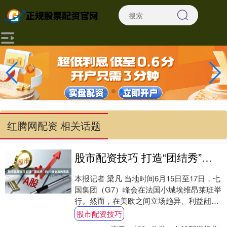
红腾网配资 相关话题
股市配资技巧 打造“团结秀”的G7峰会难掩落寞
本报记者 梁凡 当地时间6月15日至17日，七
国集团（G7）峰会在法国小城埃维昂莱班举
行。然而，在美欧之间立场趋异、利益龃龉
频生的背景下，这场试图展现各方“团结....
股市配资技巧